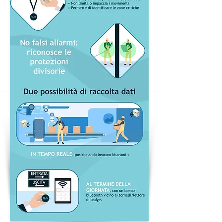
L’intelligenza di P.A.C.S. consente di
evitare i falsi allarmi
: se tra due
persone si genera un’area di
interferenza, P.A.C.S. è in grado di
“sentire” la presenza di eventuali divisori
protettivi, evitando quindi di far scattare
l’allarme che, altrimenti, darebbe una
falsa informazione.