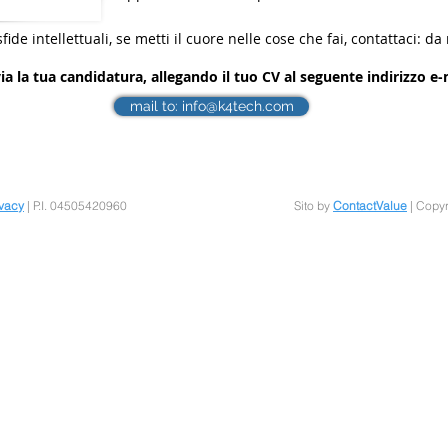
sfide intellettuali, se metti il cuore nelle cose che fai, contattaci: da
ia la tua candidatura, allegando il tuo CV al seguente indirizzo e-
mail to: info@k4tech.com
ivacy
| P.I. 04505420960
Sito by
ContactValue
| Copy